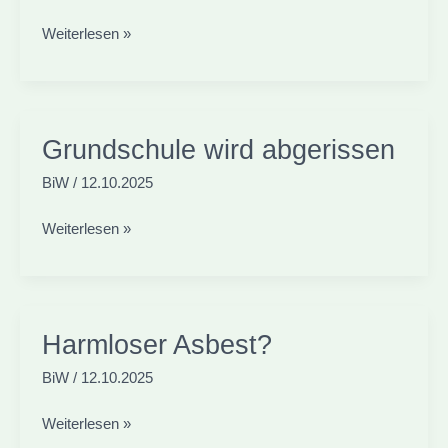
Asbest
Weiterlesen »
in
der
Grundschule
Grundschule wird abgerissen
BiW
/
12.10.2025
Grundschule
Weiterlesen »
wird
abgerissen
Harmloser Asbest?
BiW
/
12.10.2025
Harmloser
Weiterlesen »