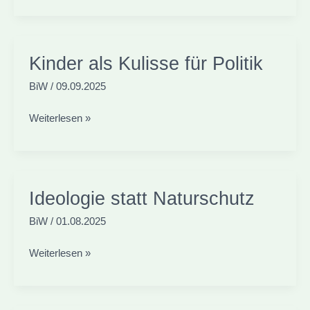
Asbest?
Kinder als Kulisse für Politik
BiW
/
09.09.2025
Kinder
Weiterlesen »
als
Kulisse
für
Politik
Ideologie statt Naturschutz
BiW
/
01.08.2025
Ideologie
Weiterlesen »
statt
Naturschutz