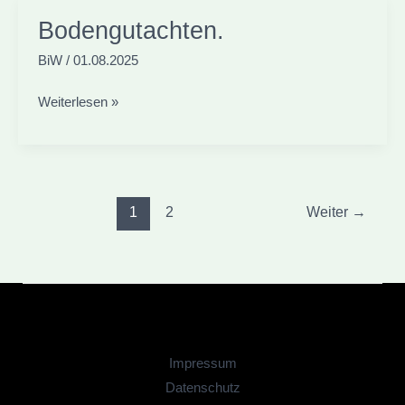
Bodengutachten.
BiW
/
01.08.2025
Bodengutachten.
Weiterlesen »
1
2
Weiter
→
Impressum
Datenschutz