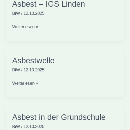
Schule
Asbest – IGS Linden
BiW
/
12.10.2025
Asbest
Weiterlesen »
–
IGS
Linden
Asbestwelle
BiW
/
12.10.2025
Asbestwelle
Weiterlesen »
Asbest in der Grundschule
BiW
/
12.10.2025