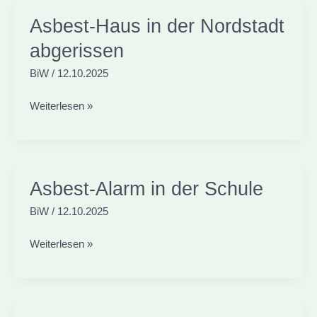
Asbest-Haus in der Nordstadt
abgerissen
BiW
/
12.10.2025
Asbest-
Weiterlesen »
Haus
in
der
Nordstadt
Asbest-Alarm in der Schule
abgerissen
BiW
/
12.10.2025
Asbest-
Weiterlesen »
Alarm
in
der